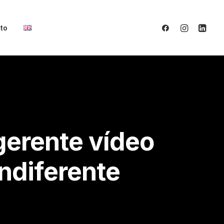
to
gerente vídeo
indiferente