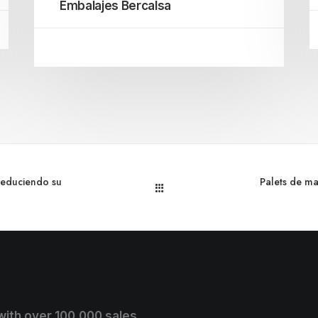
Embalajes Bercalsa
 reduciendo su
Palets de m
 with over 100.000 sales